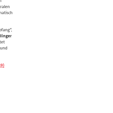
n
tralen
matisch
pfang“,
dlinger
tet
 und
kB)