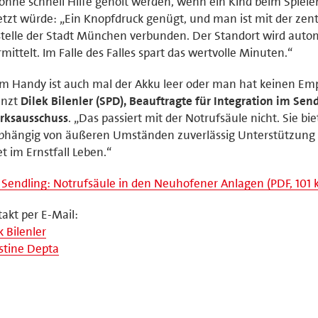
önne schnell Hilfe geholt werden, wenn ein Kind beim Spiele
etzt würde: „Ein Knopfdruck genügt, und man ist mit der zen
stelle der Stadt München verbunden. Der Standort wird auto
mittelt. Im Falle des Falles spart das wertvolle Minuten.“
m Handy ist auch mal der Akku leer oder man hat keinen Em
änzt
Dilek Bilenler (SPD), Beauftragte für Integration im Sen
rksausschuss
. „Das passiert mit der Notrufsäule nicht. Sie bie
bhängig von äußeren Umständen zuverlässig Unterstützung
et im Ernstfall Leben.“
Sendling: Notrufsäule in den Neuhofener Anlagen (PDF, 101 
akt per E-Mail:
k Bilenler
stine Depta