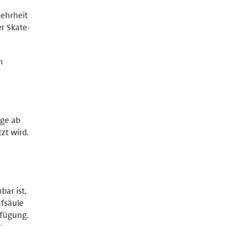
Mehrheit
r Skate-
n
age ab
zt wird.
bar ist,
ufsäule
rfügung.