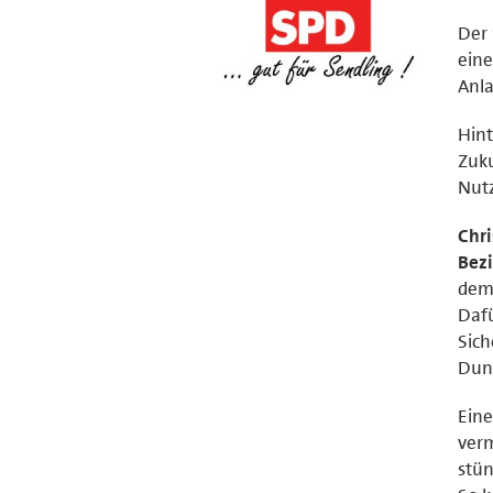
Der 
eine
Anla
Hint
Zuku
Nutz
Chri
Bezi
dem
Dafü
Sich
Dunk
Eine
verm
stün