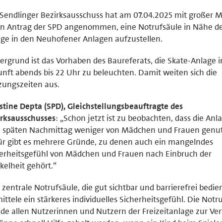
Sendlinger Bezirksausschuss hat am 07.04.2025 mit großer 
n Antrag der SPD angenommen, eine Notrufsäule in Nähe de
ge in den Neuhofener Anlagen aufzustellen.
ergrund ist das Vorhaben des Baureferats, die Skate-Anlage i
nft abends bis 22 Uhr zu beleuchten. Damit weiten sich die
ungszeiten aus.
stine Depta (SPD), Gleichstellungsbeauftragte des
rksausschusses
: „Schon jetzt ist zu beobachten, dass die Anl
 späten Nachmittag weniger von Mädchen und Frauen genut
r gibt es mehrere Gründe, zu denen auch ein mangelndes
erheitsgefühl von Mädchen und Frauen nach Einbruch der
elheit gehört.“
 zentrale Notrufsäule, die gut sichtbar und barrierefrei bedien
ittele ein stärkeres individuelles Sicherheitsgefühl. Die Notr
de allen Nutzerinnen und Nutzern der Freizeitanlage zur Ve