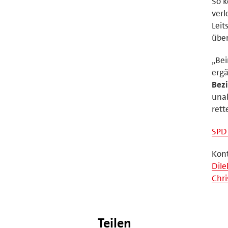
So k
verl
Leit
über
„Bei
erg
Bezi
una
rett
SPD 
Kont
Dile
Chri
Teilen