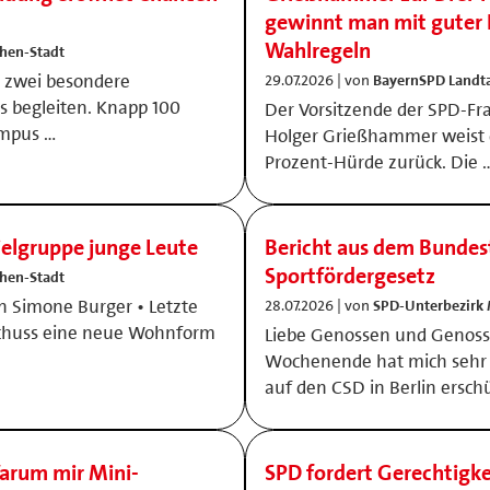
gewinnt man mit guter P
Wahlregeln
hen-Stadt
h zwei besondere
29.07.2026 | von
BayernSPD Landta
s begleiten. Knapp 100
Der Vorsitzende der SPD-Fr
ampus …
Holger Grießhammer weist d
Prozent-Hürde zurück. Die 
ielgruppe junge Leute
Bericht aus dem Bundes
Sportfördergesetz
hen-Stadt
n Simone Burger • Letzte
28.07.2026 | von
SPD-Unterbezirk
schuss eine neue Wohnform
Liebe Genossen und Genoss
Wochenende hat mich sehr
auf den CSD in Berlin ersch
arum mir Mini-
SPD fordert Gerechtigke