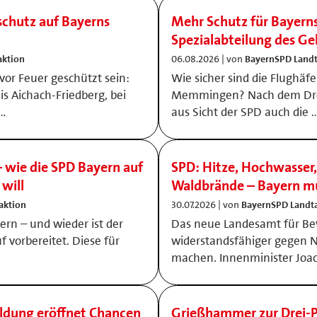
schutz auf Bayerns
Mehr Schutz für Bayerns
Spezialabteilung des G
aktion
06.08.2026 | von
BayernSPD Landt
or Feuer geschützt sein:
Wie sicher sind die Flughä
s Aichach-Friedberg, bei
Memmingen? Nach dem Droh
…
aus Sicht der SPD auch die 
 wie die SPD Bayern auf
SPD: Hitze, Hochwasser,
will
Waldbrände – Bayern mu
aktion
30.07.2026 | von
BayernSPD Landta
ern – und wieder ist der
Das neue Landesamt für Bev
f vorbereitet. Diese für
widerstandsfähiger gegen N
machen. Innenminister Joa
ildung eröffnet Chancen
Grießhammer zur Drei-P